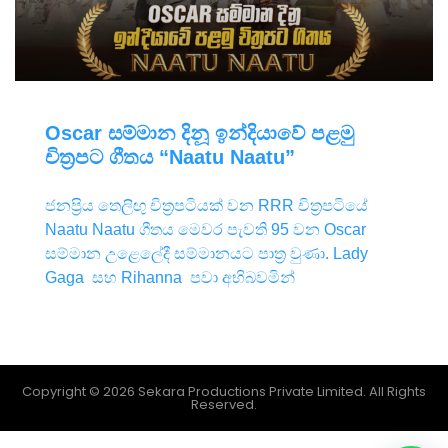
Oscar සම්මාන දිනූ ඉන්දියාවේ පළමු
චිත්‍රපට ගීතය “Naatu Naatu”
ජනප්‍රිය තෙලිඟු චිත්‍රපටියක් වන RRR චිත්‍රපටියේ
Naatu Naatu ගීතය මෙවර පැවති 95 වන Oscar
සම්මාන උළෙලේදී සම්මානයට පාත්‍ර වුණා. Lady
Gaga සහ Rihanna පවා අභිබවමින්
Copyright © 2026 Sekara Productions Private Limited. All Rights
Reserved.