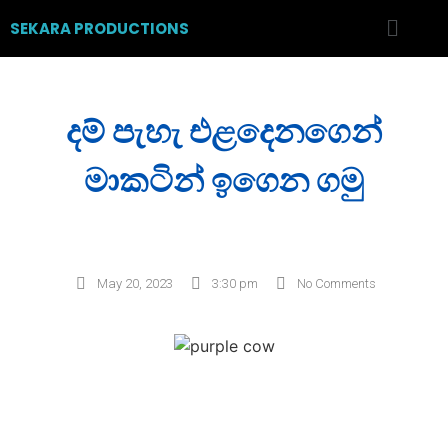
SEKARA PRODUCTIONS
දම් පැහැ එළදෙනගෙන්
මාකටින් ඉගෙන ගමු
May 20, 2023
3:30 pm
No Comments
Post Views:
771