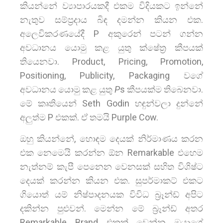
කියන්නේ ව්‍යාපාරයකදී එකම විදියකට ඉන්නේ
නැතුව සම්ප්‍රදාය බිඳ දමන්න කියන එක.
අලෙවිකරණයේදී P අකුරෙන් පටන් ගන්න
අවධානය යොමු කළ යුතු ක්ෂේත්‍ර කීපයක්
තියෙනවා. Product, Pricing, Promotion,
Positioning, Publicity, Packaging වගේ
අවධානය යොමු කළ යුතු
P
s කීපයක්ම තිබෙනවා.
මේ කෘතියෙන් Seth Godin හඳුන්වලා දුන්නේ
අලුත්ම P එකක්. ඒ තමයි Purple Cow.
ඔහු කියන්නේ, හොඳම දෙයක් නිර්මාණය කරන
එක නෙමෙයි කරන්න ඕන Remarkable එහෙම
නැත්නම් කැපී පෙනෙන වෙනසක් සහිත විශිෂ්ට
දෙයක් කරන්න කියන එක. සුපර්මාකට් එකට
ගියොත් යම් නිෂ්පාදනයක විවිධ බ්‍රෑන්ඩ් අපිට
දකින්න පුළුවන්. මෙන්න මේ බ්‍රෑන්ඩ් අතර
Remarkable Brand එකක් වෙන්න ඔයාගේ