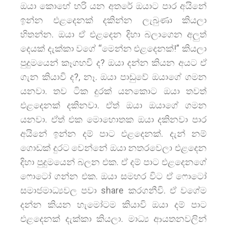
ඔයා කොහේ හරි යන අතරේ ඔයාට පාර අයිනේ
ඉන්න එළදෙනක් දකින්න ලැබුණා කියලා
හිතන්න. ඔයා ඒ එළදෙන දිහා බලාගෙන අලුත්
දෙයක් දැක්කා වගේ “මෙන්න එළදෙනක්!” කියලා
පුදුමයෙන් කෑගහවි ද? ඔයා දන්න කියන අයට ඒ
ගැන කියාවි ද?, නෑ. ඔයා පාඩුවේ ඔයාගේ ගමන
යනවා. තව ටික දුරක් යනකොට ඔයා තවත්
එළදෙනක් දකිනවා. ඒත් ඔයා ඔයාගේ ගමන
යනවා. ඒත් එක මොහොතක ඔයා දකිනවා පාර
අයිනේ ඉන්න දම් පාට එළදෙනක්. දැන් නම්
ගොඩක් දුරට වෙන්නේ ඔයා නතරවෙලා එළදෙන
දිහා පුදුමයෙන් බලන එක. ඒ දම් පාට එළදෙනගේ
ෆොටෝ ගන්න එක. ඔයා සමහර විට ඒ ෆොටෝ
සමාජමාධ්‍යවල පවා share කරගනීවි. ඒ වගේම
දන්න කියන හැමෝටම කියාවි ඔයා දම් පාට
එළදෙනක් දැක්කා කියලා. මාධ්‍ය ආයතනවලින්