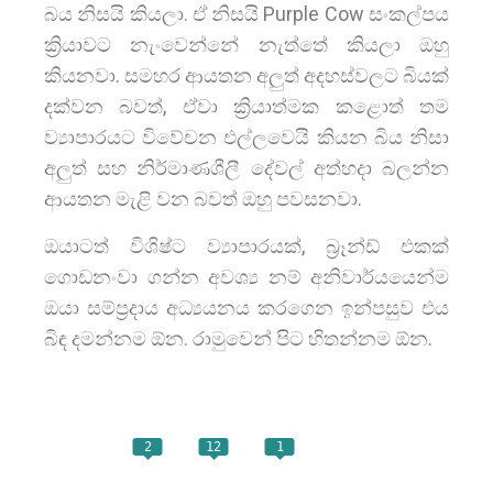
බය නිසයි කියලා. ඒ නිසයි Purple Cow සංකල්පය
ක්‍රියාවට නැංවෙන්නේ නැත්තේ කියලා ඔහු
කියනවා. සමහර ආයතන අලුත් අදහස්වලට බියක්
දක්වන බවත්, ඒවා ක්‍රියාත්මක කළොත් තම
ව්‍යාපාරයට විවේචන එල්ලවෙයි කියන බිය නිසා
අලුත් සහ නිර්මාණශීලී දේවල් අත්හදා බලන්න
ආයතන මැළි වන බවත් ඔහු පවසනවා.
ඔයාටත් විශිෂ්ට ව්‍යාපාරයක්, බ්‍රෑන්ඩ් එකක්
ගොඩනංවා ගන්න අවශ්‍ය නම් අනිවාර්යයෙන්ම
ඔයා සම්ප්‍රදාය අධ්‍යයනය කරගෙන ඉන්පසුව එය
බිඳ දමන්නම ඕන. රාමුවෙන් පිට හිතන්නම ඕන.
2
12
1