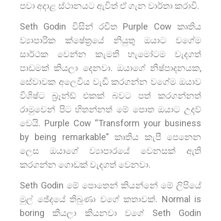
පවා අදාළ ස්ථානයට ඇවිත් ඒ ගැන වාර්තා කරාවි.
Seth Godin විසින් රචිත Purple Cow කෘතිය
ව්‍යාපාරික ක්ෂේත්‍රයේ නියුතු ඔයාට වගේම
සාර්ථක වෙන්න කැමති හැමෝටම වැදගත්
පාඩමක් කියලා දෙනවා. ඔයාගේ නිෂ්පාදනයක,
සේවාවක අලෙවිය වැඩි කරගන්න වගේම ඔයාව
විශිෂ්ට බ්‍රෑන්ඩ් එකක් බවට පත් කරගන්නත්
රාමුවෙන් පිට හිතන්නත් මේ පොත ඔයාට උදව්
වෙයි. Purple Cow “Transform your business
by being remarkable” කෘතිය කැපී පෙනෙන
ලෙස ඔයාගේ ව්‍යාපාරයේ වෙනසක් ඇති
කරගන්න ගොඩක් වැදගත් වෙනවා.
Seth Godin මේ පොතෙන් කියන්නේ මේ ලිපියේ
මුල් ඡේදයේ තිබුණා වගේ කතාවක්. Normal is
boring කියලා කියනවා වගේ Seth Godin