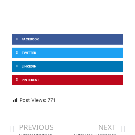
FACEBOOK
TWITTER
LINKEDIN
PINTEREST
Post Views:
771
PREVIOUS
NEXT
Outdoor Advertising
History of TV Commercials