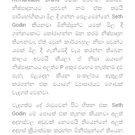
නිෂ්පාදනයට පුළුවන් නම් ඒක තමයි
පාරිභෝගිකයා මිල දී ගන්න පෙළඹෙන්නේ. Seth
Godin කියනවා මිනිස්සුන්ට යමක් මිල දී
ගන්නකොට තෝරාගන්න ඕන තරම් නිෂ්පාදන
තිබෙනවා, ඒත් ඔවුන් කාර්යබහුල නිසා ඔවුන්ට
යමක් මිල දී ගැනීමේදී වැය කරන්න තිබෙන
කාලය අවමයි කියලා. ඒ නිසා ඔයාගේ
නිෂ්පාදනයට අලුත්ම P අකුර එහෙම නැත්නම් දම්
පැහැ එළදෙන කියන සංකල්පය ඇතුළත්
කරගන්න එක ඔයාගේ ව්‍යාපාරයට ගොඩක්
වැදගත් වෙනවා.
වැදගත්ම දේ රාමුවෙන් පිට හිතන එක. Seth
Godin මේ පොතේ එක තැනක කියනවා අලුත්
අදහස්වල අඩුවක් නෙමෙයි තියෙන්නේ අලුත්
අදහස් ක්‍රියාත්මක කරන්න මිනිස්සුන්ගේ තියෙන