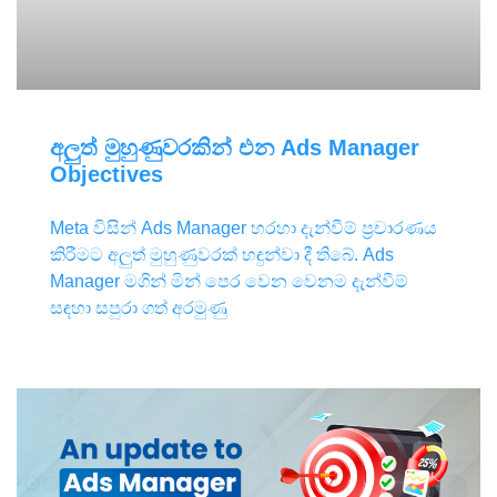
අලුත් මුහුණුවරකින් එන Ads Manager
Objectives
Meta විසින් Ads Manager හරහා දැන්වීම් ප්‍රචාරණය
කිරීමට අලුත් මුහුණුවරක් හඳුන්වා දී තිබේ. Ads
Manager මගින් මින් පෙර වෙන වෙනම දැන්වීම්
සඳහා සපුරා ගත් අරමුණු