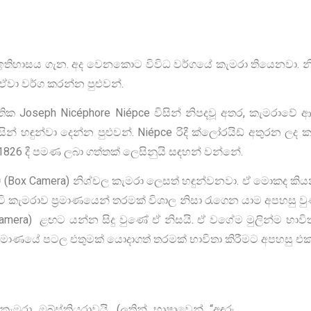
තිහාසය ගැන. අද වෙනකොට විවිධ වර්ගයේ කැමරා තියෙනවා. නි
ඒවා වර්ග කරන්න පුළුවන්.
ංශ ජාතික Joseph Nicéphore Niépce විසින් නිපදවූ අතර, කැමර
 හඳුන්වා දෙන්න පුළුවන්. Niépce රිදී ක්ලෝරයිඩ් අතුරන ලද
826 දී පමණ ලබා ගත්තක් ලෙසිනුයි සඳහන් වන්නේ.
රාව (Box Camera) නිශ්චල කැමරා ලෙසත් හඳුන්වනවා. ඒ මොකද ක
ි කැමරාව ප්‍රමාණයෙන් තරමක් විශාල නිසා රැගෙන යාම අපහසු 
Camera) ළඟට යන්න සිදු වුණේ ඒ නිසයි. ඒ වගේම මුලින්ම භාවි
ප්‍රමාණයේ පටල එතුමක් යොදාගත් තරමක් භාවිතා කිරීමට අපහසු එක
ැමරා ඔබ්ස්කියුරාවයි. (ලතින් භාෂාවෙන් “අඳුරු