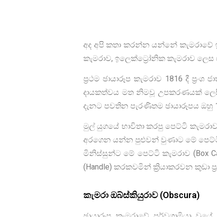
Post Views:
1,903
අද අපි කතා කරන්න යන්නේ කැමරාවේ ඉ
කැමරාව, ඉලෙක්ට්‍රෝනික කැමරාව ලෙස 
ප්‍රථම ඡායාරූප කැමරාව 1816 දී ප්‍ර
දායකත්වය මත නිමවූ උපකරණයක් ලෙසින්
දැනට පවතින පැරණිතම ඡායාරූපය ඔහු 1
මුල් යුගයේ භාවිතා කරපු පෙට්ටි කැම
අරගෙන යන්න පුළුවන් වුණාට මේ පෙට්ට
මිනිස්සුන්ට මේ පෙට්ටි කැමරාව (Box 
(Handle) කරකවමින් ක්‍රියාකරවන කුඩා 
කැමරා ඔබ්ස්කියුරාව (Obscura)
ඡායාරූප කැමරාවේ පූර්වගාමියා වූයේ ක