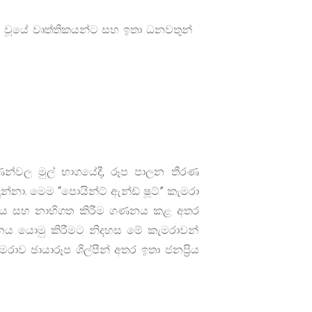
 වූයේ වෘත්තිකයන්ට සහ ඉතා ධනවතුන්
වල මුල් භාගයේදී, රූප පාලන තීරණ
න්නා. මෙම “පොයින්ට් ඇන්ඩ් ෂූට්” කැමරා
ිවරය සහ නාභිගත කිරීම ගණනය කළ අතර
ධානය යොමු කිරීමට නිදහස මේ කැමරාවන්
ැමරාව ඡායාරූප ශිල්පීන් අතර ඉතා ජනප්‍රිය