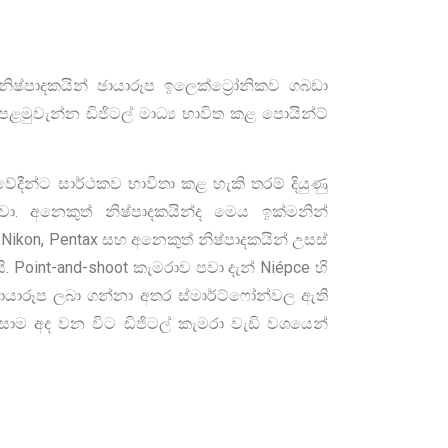
්පාදකයින් ඡායාරූප ඉලෙක්ට්‍රෝනිකව ගබඩා
ළමුවැන්න ඩිජිටල් මාධ්‍ය භාවිත කළ පොයින්ට්
ේදීන්ට සාර්ථකව භාවිතා කළ හැකි තරම් දියුණු
ා. අනෙකුත් නිෂ්පාදකයින්ද මෙය ඉක්මනින්
ikon, Pentax සහ අනෙකුත් නිෂ්පාදකයින් උසස්
ි. Point-and-shoot කැමරාව පවා දැන් Niépce හි
ායාරූප ලබා ගන්නා අතර ස්මාර්ට්ෆෝන්වල ඇති
නිසාම අද වන විට ඩිජිටල් කැමරා වැඩි වශයෙන්