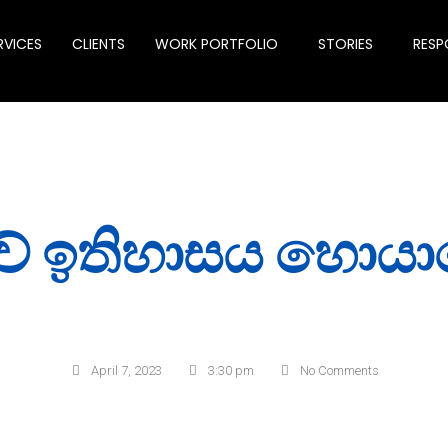
RVICES
CLIENTS
WORK PORTFOLIO
STORIES
RESPO
ේ ඉතිහාසය හොයා
April 7, 2023
3:30 pm
No Comments