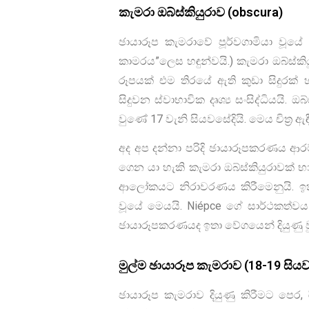
කැමරා ඔබ්ස්කියුරාව (obscura)
ඡායාරූප කැමරාවේ පූර්වගාමියා වූයේ ක
කාමරය”ලෙස හඳුන්වයි.) කැමරා ඔබ්ස්ක
රූපයක් එම තිරයේ ඇති කුඩා සිදුරක් 
සිදුවන ස්වාභාවික දෘශ්‍ය සංසිද්ධියයි.
වුණේ 17 වැනි සියවසේදියි. මෙය චිත්‍ර
අද අප දන්නා පරිදි ඡායාරූපකරණය ආරම
ගෙන යා හැකි කැමරා ඔබ්ස්කියුරාවක්
ආලෝකයට නිරාවරණය කිරීමෙනුයි. ඉක
වූයේ මෙයයි. Niépce ගේ සාර්ථකත්ව
ඡායාරූපකරණයද ඉතා වේගයෙන් දියුණු ව
මුල්ම ඡායාරූප කැමරාව (18-19 සිය
ඡායාරූප කැමරාව දියුණු කිරීමට පෙර,