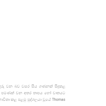
ට අඳුරු වන බව වසර සිය ගණනක් සිදුකළ
ිසා පමණක් වන අතර තාපය හෝ වාතයට
ාවිතා කළ පළමු පුද්ගලයා වූයේ Thomas