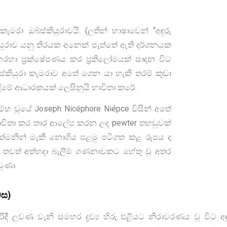
ැමරා ඔබ්ස්කියුරාවයි. (ලතින් භාෂාවෙන් “අඳුරු
ියුරාව යනු තිරයක අනෙක් පැත්තේ ඇති දර්ශනයක
හරහා ප්‍රක්ෂේපණය කර ප්‍රතිලෝමයක් සාදන විට
 ඔබ්ස්කියුරා කැමරාව අතේ ගෙන යා හැකි තරම් කුඩා
 ඇඳීමේ ආධාරකයක් ලෙසිනුයි භාවිතා කරේ.
්භ වූයේ Joseph Nicéphore Niépce විසින් අතේ
 භාවිතා කර තාර ආලේප කරන ලද pewter තහඩුවක්
්මනින් මැකී නොගිය පළමු පටිගත කළ රූපය ද
ය තවත් අත්හදා බැලීම් ගණනාවකට හේතු වූ අතර
ුණා.
වස)
 රිදී ලවණ වැනි සමහර ද්‍රව්‍ය හිරු එළියට නිරාවරණය වූ වි