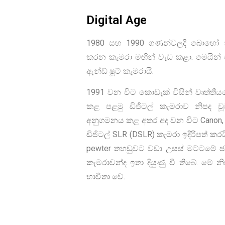
Digital Age
1980 සහ 1990 ගණන්වලදී බොහෝ නිෂ
කරන කැමරා මඟින් වැඩ කළා. මෙයින් ප
ඇන්ඩ් ෂූට් කැමරායි.
1991 වන විට කොඩැක් විසින් වෘත්තීයව
කළ පළමු ඩිජිටල් කැමරාව නිපද වූව
අනුගමනය කළ අතර අද වන විට Canon, N
ඩිජිටල් SLR (DSLR) කැමරා ඉදිරිපත් කරය
pewter තහඩුවට වඩා උසස් මට්ටමේ ඡ
කැමරාවන්ද ඉතා දියුණු වී තිබේ. මේ 
භාවිතා වේ.